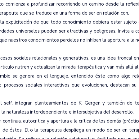
o comienza a profundizar recorriendo un camino desde la reflexi
el terapeuta que se traduce en una forma de ser en relación con.
r la explicitación de que todo conocimiento debiera estar sujeto
dades universales pueden ser atractivas y peligrosas. Invita a c
ue nuestros conocimientos parciales no inhiban la apertura a la
sos sociales relacionales y generativos, es una idea troncal en
tículo nutren y actualizan la mirada terapéutica y van más allá al 
ambio se genera en el lenguaje, entendido éste como algo rela
 procesos sociales interactivos que evolucionan, destacan su 
el self, integran planteamientos de K. Gergen y también de te
a naturaleza interdependiente e intersubjetiva del desarrollo.
ontinua, autocritica y apertura a la crítica de los demás (práctica
 de éstos. El o la terapeuta despliega un modo de ser en tera