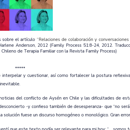
 sobre el artículo
“Relaciones de colaboración y conversaciones 
arlene Anderson, 2012 (Family Process 51:8-24, 2012. Traducc
 Chileno de Terapia Familiar con la Revista Family Process)
*****
interpelar y cuestionar, así como fortalecer la postura reflexiva
inevitable.
oticias del conflicto de Aysén en Chile y las dificultades de es
esconcierto -y confieso también de desesperanza- que “no será 
la solución fuese un discurso homogéneo o monológico. Gran error
 sentí que este texto podía ser relevante para mi hoy: “… somos 