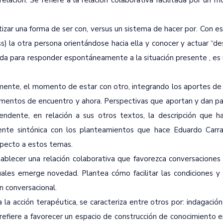
elación. Se refiere a la relación colaborativa facilitada por un 
tizar una forma de ser con, versus un sistema de hacer por. Con es
ss) la otra persona orientándose hacia ella y conocer y actuar “d
da para responder espontáneamente a la situación presente , es 
amente, el momento de estar con otro, integrando los aportes de 
omentos de encuentro y ahora. Perspectivas que aportan y dan pa
endente, en relación a sus otros textos, la descripción que h
te sintónica con los planteamientos que hace Eduardo Carra
especto a estos temas.
blecer una relación colaborativa que favorezca conversaciones d
les emerge novedad. Plantea cómo facilitar las condiciones y 
n conversacional.
ta la acción terapéutica, se caracteriza entre otros por: indagació
e refiere a favorecer un espacio de construcción de conocimiento 