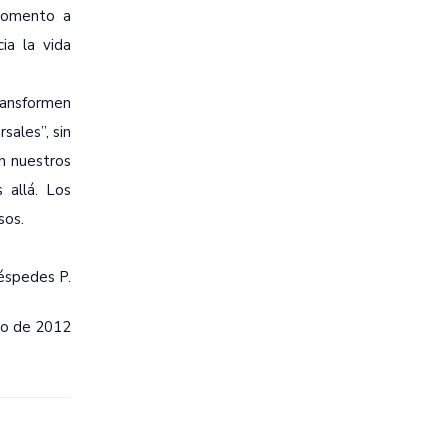
 momento a
ia la vida
transformen
ales”, sin
n nuestros
 allá. Los
sos.
éspedes P.
zo de 2012