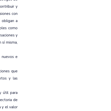
ontribuir y
siones con
 obligan a
roles como
rsaciones y
n sí misma,
s nuevos e
ciones que
ntos y las
 útil para
yectoria de
 y el valor