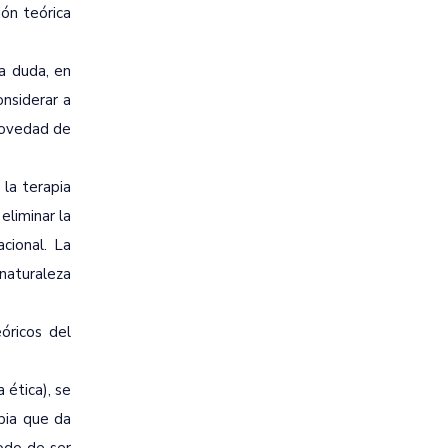
ón teórica
 a duda, en
onsiderar a
 novedad de
 la terapia
eliminar la
cional. La
naturaleza
óricos del
 ética), se
pia que da