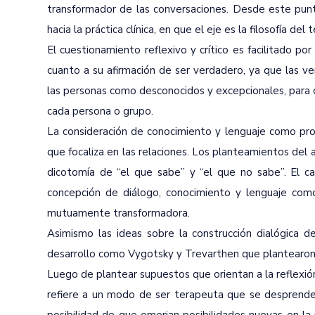
transformador de las conversaciones. Desde este punt
hacia la práctica clínica, en que el eje es la filosofía d
El cuestionamiento reflexivo y crítico es facilitado po
cuanto a su afirmación de ser verdadero, ya que las ver
las personas como desconocidos y excepcionales, para q
cada persona o grupo.
La consideración de conocimiento y lenguaje como proce
que focaliza en las relaciones. Los planteamientos del ar
dicotomía de “el que sabe” y “el que no sabe”. El c
concepción de diálogo, conocimiento y lenguaje como
mutuamente transformadora.
Asimismo las ideas sobre la construcción dialógica d
desarrollo como Vygotsky y Trevarthen que plantearon l
Luego de plantear supuestos que orientan a la reflexión c
refiere a un modo de ser terapeuta que se desprende