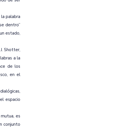
modo de ser
 la palabra
ese dentro”
un estado,
J. Shotter,
labras a la
ace de los
sco, en el
ialógicas,
el espacio
n mutua, es
en conjunto