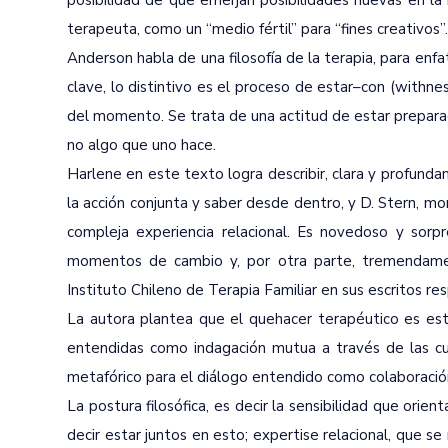
posibilidad de que emerjan posibilidades nuevas en la r
terapeuta, como un “medio fértil” para “fines creativos”.
Anderson habla de una filosofía de la terapia, para enfa
clave, lo distintivo es el proceso de estar–con (withne
del momento. Se trata de una actitud de estar prepara
no algo que uno hace.
Harlene en este texto logra describir, clara y profund
la acción conjunta y saber desde dentro, y D. Stern, m
compleja experiencia relacional. Es novedoso y sorpr
momentos de cambio y, por otra parte, tremendamen
Instituto Chileno de Terapia Familiar en sus escritos r
La autora plantea que el quehacer terapéutico es esta
entendidas como indagación mutua a través de las cua
metafórico para el diálogo entendido como colaboració
La postura filosófica, es decir la sensibilidad que orien
decir estar juntos en esto; expertise relacional, que s