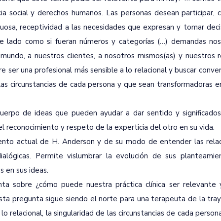
ia social y derechos humanos. Las personas desean participar, c
osa, receptividad a las necesidades que expresan y tomar deci
de lado como si fueran números y categorías (…) demandas nos
ndo, a nuestros clientes, a nosotros mismos(as) y nuestros 
re ser una profesional más sensible a lo relacional y buscar conve
 las circunstancias de cada persona y que sean transformadoras e
 cuerpo de ideas que pueden ayudar a dar sentido y significado
el reconocimiento y respeto de la experticia del otro en su vida.
iento actual de H. Anderson y de su modo de entender las rela
ialógicas. Permite vislumbrar la evolución de sus planteamie
 en sus ideas.
ta sobre ¿cómo puede nuestra práctica clínica ser relevante y
sta pregunta sigue siendo el norte para una terapeuta de la tra
o relacional, la singularidad de las circunstancias de cada persona