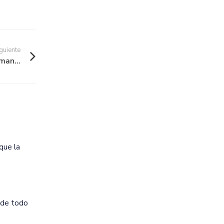
guiente
man...
 que la
a de todo