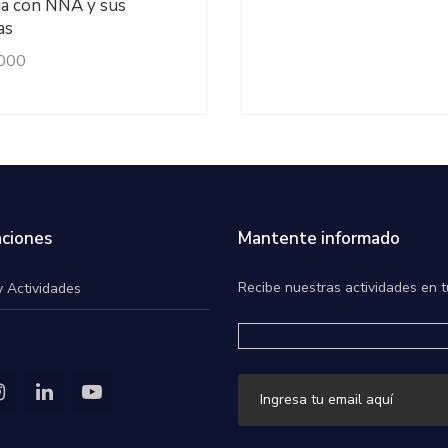
ia con NNA y sus
as
000
ciones
Mantente informado
Recibe nuestras actividades en t
y Actividades