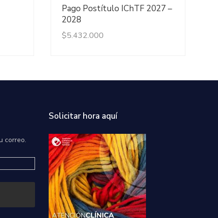
Ver Detalles
Pago Postítulo IChTF 2027 –
2028
$
5.432.000
Solicitar hora aquí
u correo.