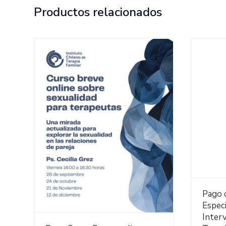
Productos relacionados
Pago 
Especi
Inter
Ver Detalles