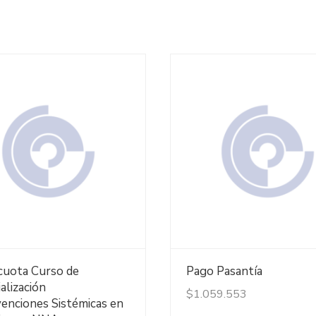
Ver Detalles
Ver Detalles
cuota Curso de
Pago Pasantía
alización
$
1.059.553
venciones Sistémicas en