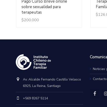
Pago Curso Breve online
Terap
sobre sexualidad para
Famili
terapeutas
$
126.
$
200.000
Comunica
Noticias 
Contacto
Av. Alcalde Fernando Castillo Velasco
6925, La Reina, Santiago
+569 8267 5114