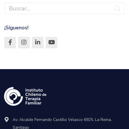
¡Síguenos!
Av. Alcalde Fernando Castillo Velasco 6925, La Reina,
Santiago