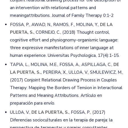
conjoint relational drawing process for the description of
an intervention with relational patterns and
meaningattributions. Journal of Family Therapy 0:1-2
FOSSA, P., AWAD, N., RAMOS, F., MOLINA, Y.,
DE LA
PUERTA, S.
, CORNEJO, C., (2018) Thought control,
cognitive effort and physiognomy-organismic language:
three expressive manifestations of inner language at
human experience. Universitas Psychologica, 17(4):1-15.
TAPIA, L., MOLINA, M.E., FOSSA, A., ASPILLAGA, C.,
DE
LA PUERTA, S.,
PEREIRA, X., ULLOA, V., SMULEWICZ, M.,
(2017) Conjoint Relational Drawing Process in Couples
Therapy: Mapping the Borders of Tension in Interactional
Patterns and Meaning Attributions. Artículo en
preparación para envío.
ULLOA, V.,
DE LA PUERTA, S.
, FOSSA, P., (2017)
Diferencias socioculturales en la terapia de pareja: la
perspectiva de terapeutas y parejas consultantes.