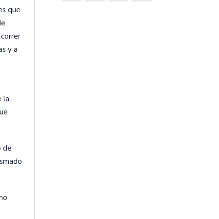
nes que
de
 correr
as y a
 la
que
o de
lasmado
omo