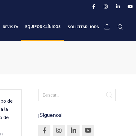
EQUIPOS CLÍNICOS
REVISTA
SOLICITAR HORA
upo de
a la
¡Síguenos!
so de
e
ón