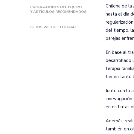
Chilena de la
PUBLICACIONES DEL EQUIPO
Y ARTÍCULOS RECOMENDADOS
hasta el día 
regularizació
SITIOS WEB DE UTILIDAD
del tiempo, la
parejas enfren
En base al tra
desarrollado 
terapia famili
tienen tanto l
Junto con lo 
investigación 
en distintas p
Además, real
también en ot