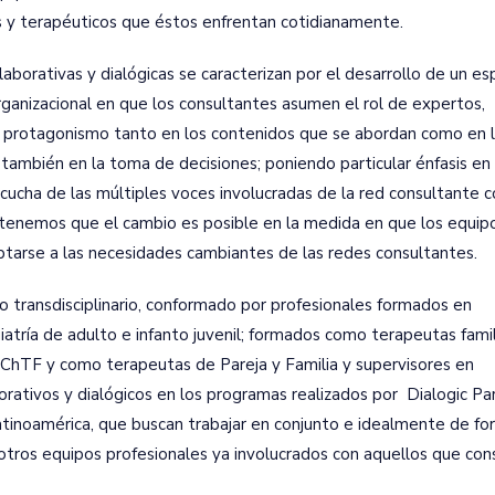
s y terapéuticos que éstos enfrentan cotidianamente.
laborativas y dialógicas se caracterizan por el desarrollo de un es
rganizacional en que los consultantes asumen el rol de expertos,
 protagonismo tanto en los contenidos que se abordan como en 
también en la toma de decisiones; poniendo particular énfasis en 
cucha de las múltiples voces involucradas de la red consultante 
stenemos que el cambio es posible en la medida en que los equip
tarse a las necesidades cambiantes de las redes consultantes.
 transdisciplinario, conformado por profesionales formados en
uiatría de adulto e infanto juvenil; formados como terapeutas famil
 IChTF y como terapeutas de Pareja y Familia y supervisores en
orativos y dialógicos en los programas realizados por Dialogic Pa
Latinoamérica, que buscan trabajar en conjunto e idealmente de f
otros equipos profesionales ya involucrados con aquellos que con