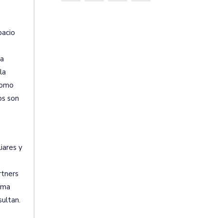
pacio
la
la
como
os son
iares y
rtners
orma
sultan.