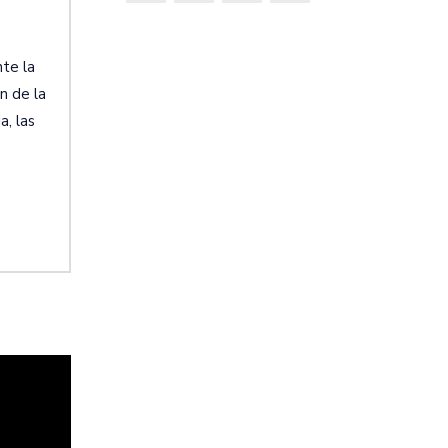
nte la
n de la
a, las