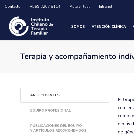
Contacto
+569 8267 5114
Aula virtual
Intranet
SOMOS
ATENCIÓN CLÍNICA
Terapia y acompañamiento indivi
ANTECEDENTES
El Grup
comienzo
EQUIPO PROFESIONAL
como una
o más d
PUBLICACIONES DEL EQUIPO
Y ARTÍCULOS RECOMENDADOS
de géne