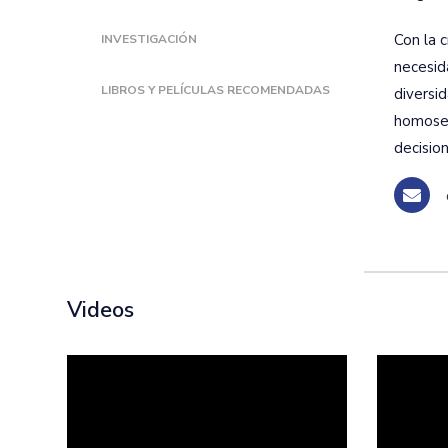
Con la c
INVESTIGACIÓN
necesida
LIBROS Y PELÍCULAS RECOMENDADAS
diversi
homosexu
decisio
Videos