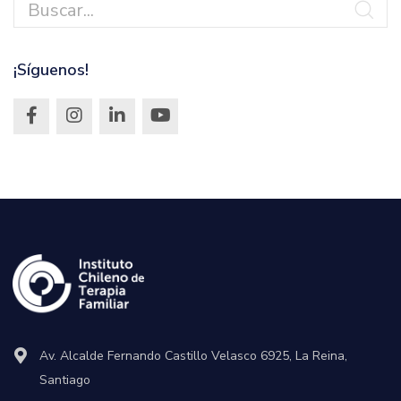
¡Síguenos!
Av. Alcalde Fernando Castillo Velasco 6925, La Reina,
Santiago