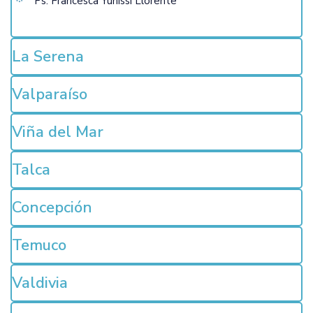
Ps. Francesca Yunissi Llorente
La Serena
Valparaíso
Viña del Mar
Talca
Concepción
Temuco
Valdivia