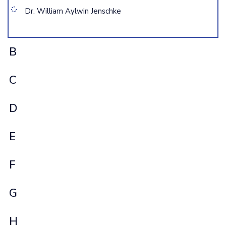
Dr. William Aylwin Jenschke
B
C
D
E
F
G
H