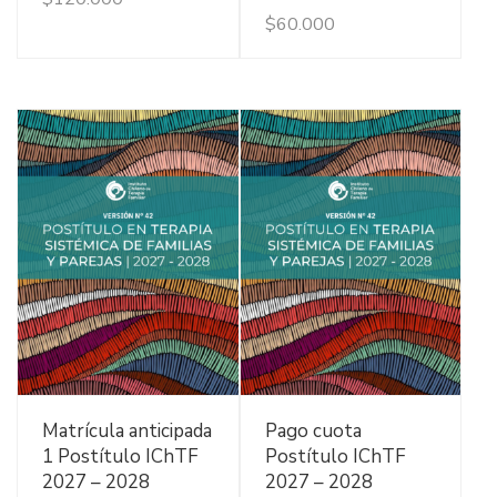
$
60.000
Ver Detalles
Ver Detalles
Matrícula anticipada
Pago cuota
1 Postítulo IChTF
Postítulo IChTF
2027 – 2028
2027 – 2028