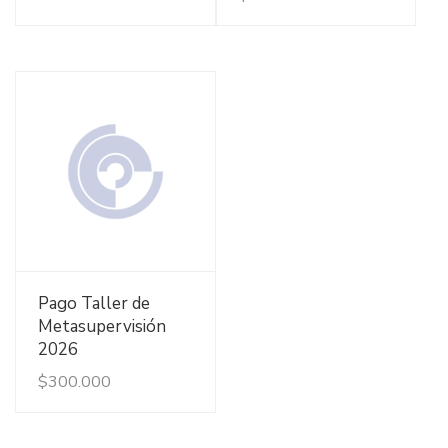
Ver Detalles
Pago Taller de
Metasupervisión
2026
$
300.000