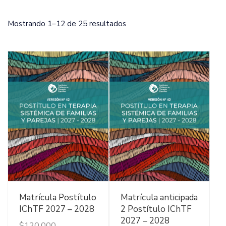
Ordenado
Mostrando 1–12 de 25 resultados
por
los
últimos
Ver Detalles
Ver Detalles
Matrícula Postítulo
Matrícula anticipada
IChTF 2027 – 2028
2 Postítulo IChTF
2027 – 2028
$
120.000