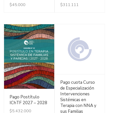
$
45.000
$
311.111
Ver Detalles
Pago cuota Curso
de Especialización
Intervenciones
Ver Detalles
Pago Postítulo
Sistémicas en
IChTF 2027 – 2028
Terapia con NNA y
$
5.432.000
sus Familias