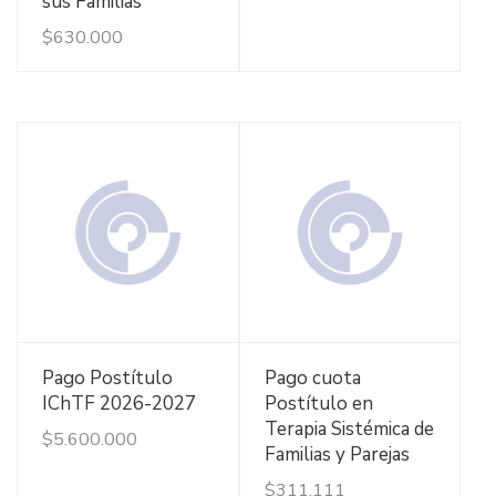
sus Familias
$
630.000
Ver Detalles
Ver Detalles
Pago Postítulo
Pago cuota
IChTF 2026-2027
Postítulo en
Terapia Sistémica de
$
5.600.000
Familias y Parejas
$
311.111