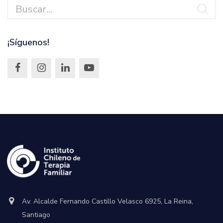
¡Síguenos!
Av. Alcalde Fernando Castillo Velasco 6925, La Reina,
Santiago