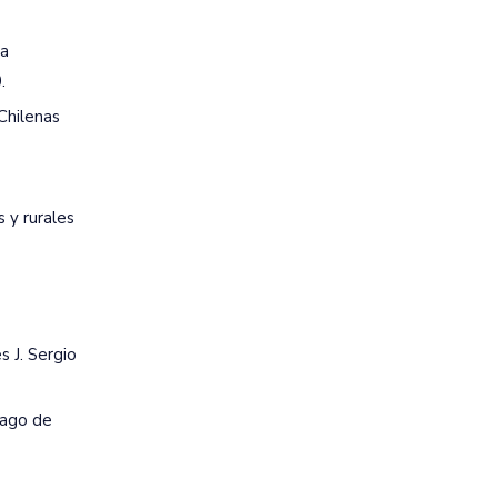
la
.
 Chilenas
 y rurales
s J. Sergio
iago de