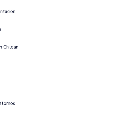
entación
e
in Chilean
;
astornos