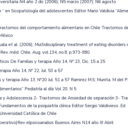
iversitaria N4 año 2 dic (2006); N5 marzo (2007); N6 agosto
n “ en Sicopatología del adolescentes Editor Mario Valdivia “Alim
s trastornos del comportamiento alimentario en Chile Trastornos d
 México
cuala et al. (2006), Multidisciplinary treatment of eating disorders 
ev. méd. Chile, Aug. vol.134, no.8, p.973-980.
icos De Familias y terapia Año 14, Nº 23, Dic. 15 a 25
erapia Año 14, Nº 22, Jul. 53 a 57
s y terapia Año 13, Nº20 Jul. 51 a 57 Ramirez M.S; Munita, M del P
imentarios” Pediatría al día Vol 20, N 5
cia y Adolescencia 2- Trastornos de Ansiedad de separación 3- Tr
undamentos de la psiquiatría clínica Editor Sergio Valdivieso .Ed
 Universidad Católica de Chile
erativo)Rev elpsicoanalisis Buenos Aires N14 año III Abril