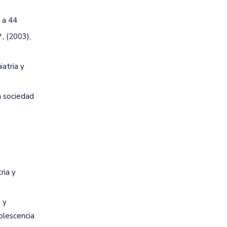
5 a 44
, (2003),
iatria y
a sociedad
ria y
 y
olescencia