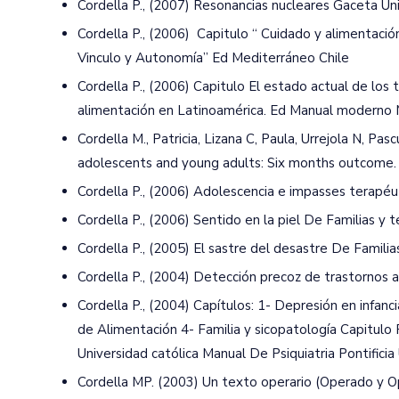
Cordella P., (2007) Resonancias nucleares Gaceta Un
Cordella P., (2006) Capitulo “ Cuidado y alimentació
Vinculo y Autonomía” Ed Mediterráneo Chile
Cordella P., (2006) Capitulo El estado actual de lo
alimentación en Latinoamérica. Ed Manual moderno
Cordella M., Patricia, Lizana C, Paula, Urrejola N, Pas
adolescents and young adults: Six months outcome. R
Cordella P., (2006) Adolescencia e impasses terapéut
Cordella P., (2006) Sentido en la piel De Familias y t
Cordella P., (2005) El sastre del desastre De Familia
Cordella P., (2004) Detección precoz de trastornos al
Cordella P., (2004) Capítulos: 1- Depresión en infan
de Alimentación 4- Familia y sicopatología Capitulo F
Universidad católica Manual De Psiquiatria Pontificia
Cordella MP. (2003) Un texto operario (Operado y Op