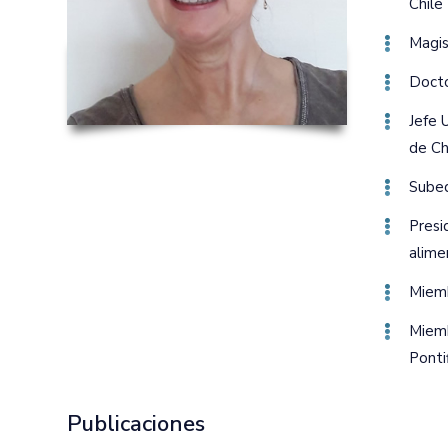
Chile
Magis
Docto
Jefe 
de Ch
Subed
Presi
alime
Miemb
Miemb
Ponti
Publicaciones