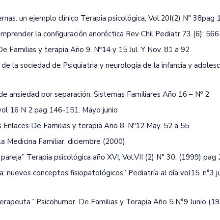
rnas: un ejemplo clínico Terapia psicológica, Vol.20I(2) N° 38pag
mprender la configuración anoréctica Rev Chil Pediatr 73 (6); 566
e Familias y terapia Año 9, Nº14 y 15 Jul. Y Nov. 81 a 92
n de la sociedad de Psiquiatria y neurología de la infancia y adole
 de ansiedad por separación. Sistemas Familiares Año 16 – Nº 2
a vol 16 N 2 pag 146-151. Mayo junio
s Enlaces De Familias y terapia Año 8, Nº12 May. 52 a 55
ta Medicina Familiar. diciembre (2000)
a pareja” Terapia psicológica año XVI, Vol.VII (2) N° 30, (1999) pag
a: nuevos conceptos fisiopatológicos” Pediatría al día vol15. n°3 ju
el Terapeuta.” Psicohumor. De Familias y Terapia Año 5 N°9 Junio (1