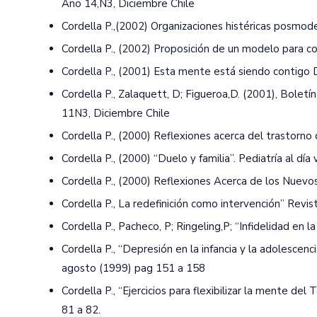
Año 14,N3, Diciembre Chile
Cordella P.,(2002) Organizaciones histéricas posmode
Cordella P., (2002) Proposición de un modelo para co
Cordella P., (2001) Esta mente está siendo contigo D
Cordella P., Zalaquett, D; Figueroa,D. (2001), Boletí
11N3, Diciembre Chile
Cordella P., (2000) Reflexiones acerca del trastorno
Cordella P., (2000) “Duelo y familia”. Pediatría al dí
Cordella P., (2000) Reflexiones Acerca de los Nuevo
Cordella P., La redefinición como intervención” Revis
Cordella P., Pacheco, P; Ringeling,P; “Infidelidad en l
Cordella P., “Depresión en la infancia y la adolescenci
agosto (1999) pag 151 a 158
Cordella P., “Ejercicios para flexibilizar la mente d
81 a 82.