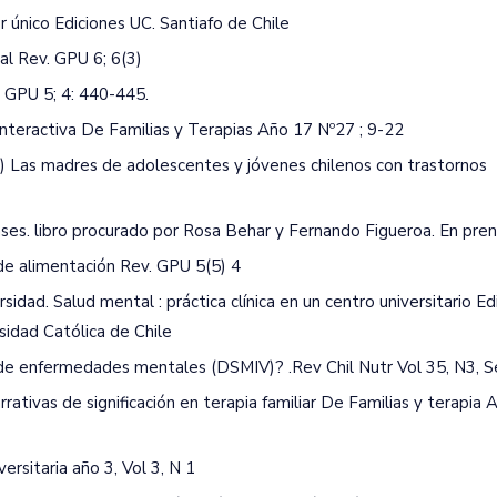
r único Ediciones UC. Santiafo de Chile
al Rev. GPU 6; 6(3)
v GPU 5; 4: 440-445.
interactiva De Familias y Terapias Año 17 Nº27 ; 9-22
09) Las madres de adolescentes y jóvenes chilenos con trastornos
fases. libro procurado por Rosa Behar y Fernando Figueroa. En pren
 de alimentación Rev. GPU 5(5) 4
sidad. Salud mental : práctica clínica en un centro universitario Ed
sidad Católica de Chile
al de enfermedades mentales (DSMIV)? .Rev Chil Nutr Vol 35, N3, 
rativas de significación en terapia familiar De Familias y terapia 
rsitaria año 3, Vol 3, N 1