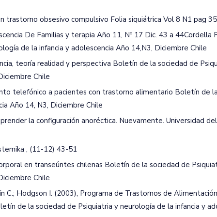
un trastorno obsesivo compulsivo Folia siquiátrica Vol 8 N1 pag 3
cencia De Familias y terapia Año 11, Nº 17 Dic. 43 a 44Cordella P.
rología de la infancia y adolescencia Año 14,N3, Diciembre Chile
encia, teoría realidad y perspectiva Boletín de la sociedad de Psiqu
 Diciembre Chile
iento telefónico a pacientes con trastorno alimentario Boletín de l
ncia Año 14, N3, Diciembre Chile
mprender la configuración anoréctica. Nuevamente. Universidad del
ystemika , (11-12) 43-51
corporal en transeúntes chilenas Boletín de la sociedad de Psiquiat
 Diciembre Chile
rtín C.; Hodgson I. (2003), Programa de Trastornos de Alimentación
tín de la sociedad de Psiquiatria y neurología de la infancia y ad