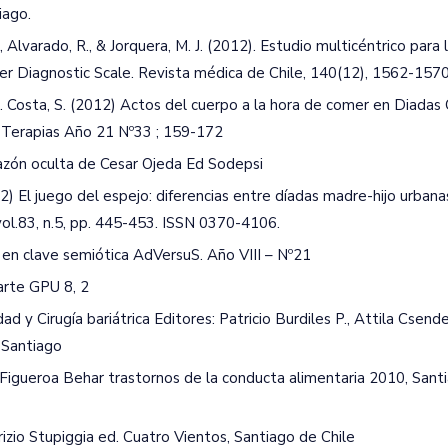
iago.
, K., Alvarado, R., & Jorquera, M. J. (2012). Estudio multicéntrico para 
der Diagnostic Scale. Revista médica de Chile, 140(12), 1562-1570
, P. Costa, S. (2012) Actos del cuerpo a la hora de comer en Diadas
 Terapias Año 21 Nº33 ; 159-172
 razón oculta de Cesar Ojeda Ed Sodepsi
2) El juego del espejo: diferencias entre díadas madre-hijo urbanas
 vol.83, n.5, pp. 445-453. ISSN 0370-4106.
a en clave semiótica AdVersuS. Año VIII – Nº21
arte GPU 8, 2
d y Cirugía bariátrica Editores: Patricio Burdiles P., Attila Csende
 Santiago
n Figueroa Behar trastornos de la conducta alimentaria 2010, Sant
rizio Stupiggia ed. Cuatro Vientos, Santiago de Chile