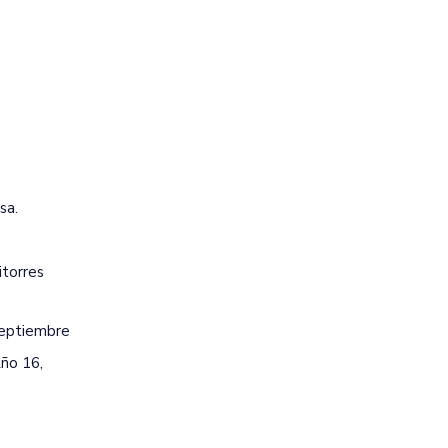
sa.
itorres
Septiembre
Año 16,