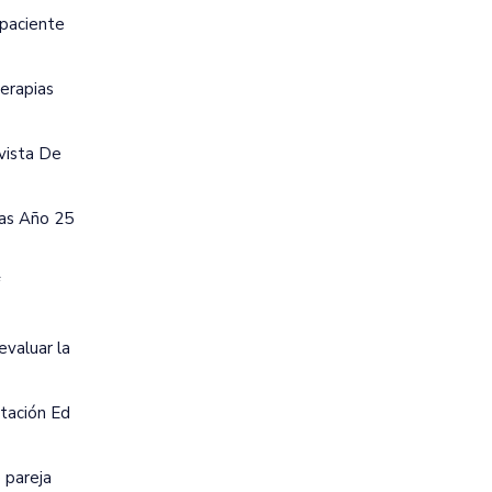
 paciente
Terapias
evista De
ias Año 25
evaluar la
ntación Ed
 pareja