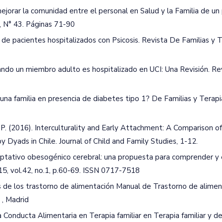
ejorar la comunidad entre el personal en Salud y la Familia de un
, N° 43. Páginas 71-90
 de pacientes hospitalizados con Psicosis. Revista De Familias y 
uando un miembro adulto es hospitalizado en UCI: Una Revisión. R
 una familia en presencia de diabetes tipo 1? De Familias y Terap
la, P. (2016). Interculturality and Early Attachment: A Comparison of
ads in Chile. Journal of Child and Family Studies, 1-12.
daptativo obesogénico cerebral: una propuesta para comprender y 
2015, vol.42, no.1, p.60-69. ISSN 0717-7518
esis de los trastorno de alimentación Manual de Trastorno de alime
 , Madrid
a Conducta Alimentaria en Terapia familiar en Terapia familiar y de