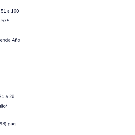
 151 a 160
-575,
scencia Año
 21 a 28
lio/
998) pag