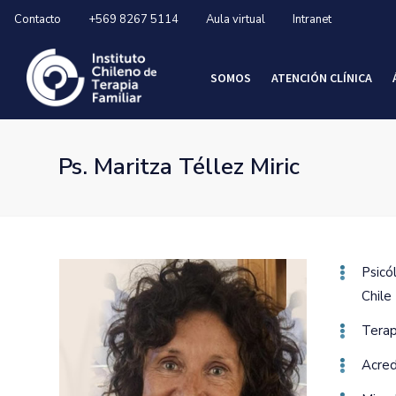
Contacto
+569 8267 5114
Aula virtual
Intranet
SOMOS
ATENCIÓN CLÍNICA
Ps. Maritza Téllez Miric
Psicó
Chile
Terap
Acred