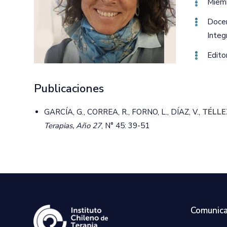
Miemb
Docen
Integ
Edito
Publicaciones
GARCÍA, G., CORREA, R., FORNO, L., DÍAZ, V.,
TÉLLEZ
Terapias, Año 27
, N° 45: 39-51
Comunica