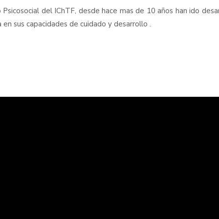
 Psicosocial del IChTF, desde hace mas de 10 años han ido desar
a en sus capacidades de cuidado y desarrollo .