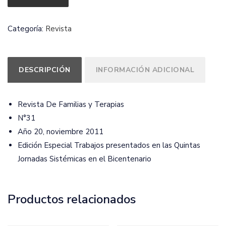
Familias
y
Categoría:
Revista
Terapias
N°31
|
DESCRIPCIÓN
INFORMACIÓN ADICIONAL
Año
20
cantidad
Revista De Familias y Terapias
N°31
Año 20, noviembre 2011
Edición Especial Trabajos presentados en las Quintas
Jornadas Sistémicas en el Bicentenario
Productos relacionados