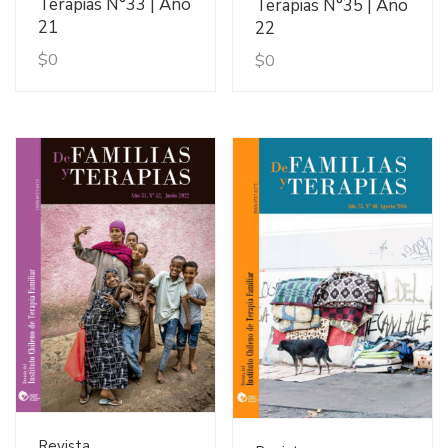
Terapias N°33 | Año
Terapias N°35 | Año
21
22
$
0
$
0
Ver Detalles
Ver Detalles
Revista