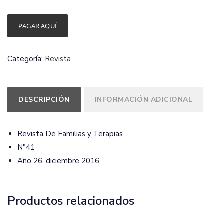
De
PAGAR AQUÍ
Familias
y
Categoría:
Revista
Terapias
N°41
|
DESCRIPCIÓN
INFORMACIÓN ADICIONAL
Año
26
cantidad
Revista De Familias y Terapias
N°41
Año 26, diciembre 2016
Productos relacionados