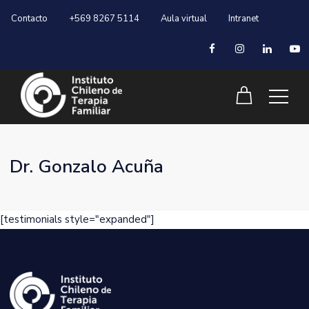
Contacto
+569 8267 5114
Aula virtual
Intranet
Dr. Gonzalo Acuña
[testimonials style="expanded"]