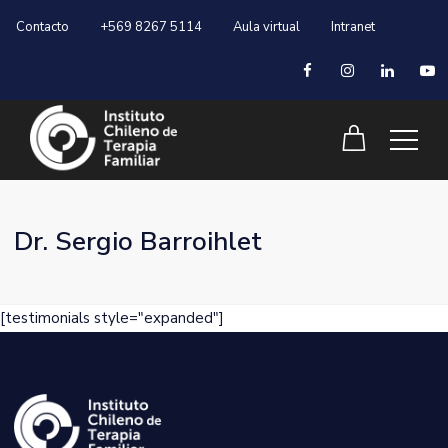
Contacto
+569 8267 5114
Aula virtual
Intranet
Dr. Sergio Barroihlet
[testimonials style="expanded"]