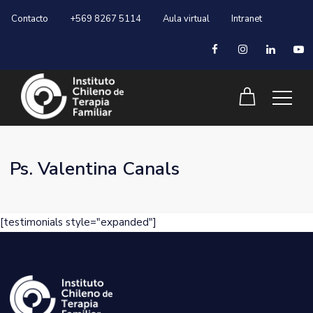
Contacto
+569 8267 5114
Aula virtual
Intranet
Ps. Valentina Canals
[testimonials style="expanded"]