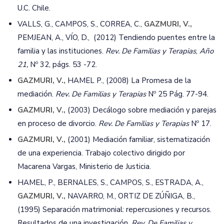
U.C. Chile.
VALLS, G., CAMPOS, S., CORREA, C.,
GAZMURI, V.,
PEMJEAN, A., VÍO, D., (2012) Tendiendo puentes entre la
familia y las instituciones.
Rev. De Familias y Terapias
,
Año
21,
Nº 32, págs. 53 -72.
GAZMURI, V.,
HAMEL P., (2008) La Promesa de la
mediación.
Rev. De Familias y Terapias
Nº 25 Pág. 77-94.
GAZMURI, V.,
(2003) Decálogo sobre mediación y parejas
en proceso de divorcio.
Rev. De Familias y Terapias
Nº 17.
GAZMURI, V.,
(2001) Mediación familiar, sistematización
de una experiencia. Trabajo colectivo dirigido por
Macarena Vargas, Ministerio de Justicia.
HAMEL, P., BERNALES, S., CAMPOS, S., ESTRADA, A.,
GAZMURI, V.,
NAVARRO, M., ORTIZ DE ZÚÑIGA, B.,
(1995) Separación matrimonial: repercusiones y recursos.
Resultados de una investigación.
Rev. De Familias y