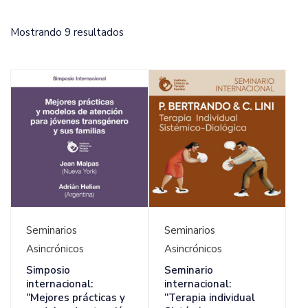
Ordenado
Mostrando 9 resultados
por
los
últimos
Ver Detalles
Ver Detalles
Seminarios
Seminarios
Asincrónicos
Asincrónicos
Simposio
Seminario
internacional:
internacional:
“Mejores prácticas y
“Terapia individual