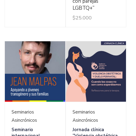
con parejas
LGBTQ+”
$
25.000
Ver Detalles
Ver Detalles
Seminarios
Seminarios
Asincrónicos
Asincrónicos
Seminario
Jornada clínica
internacional
“Violencia obstétrica