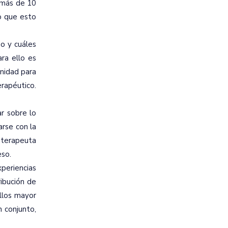
n más de 10
o que esto
do y cuáles
ra ello es
unidad para
erapéutico.
ar sobre lo
arse con la
 terapeuta
eso.
periencias
ribución de
ellos mayor
 conjunto,