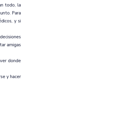
n todo, la
junto. Para
dicos, y si
decisiones
itar amigas
, ver donde
se y hacer