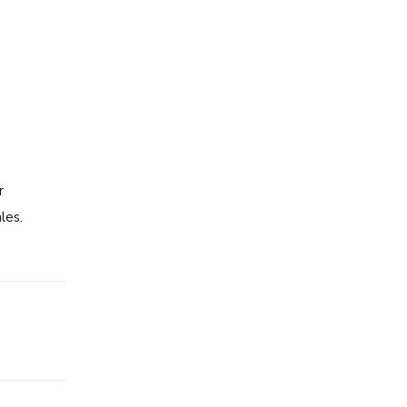
r
les.