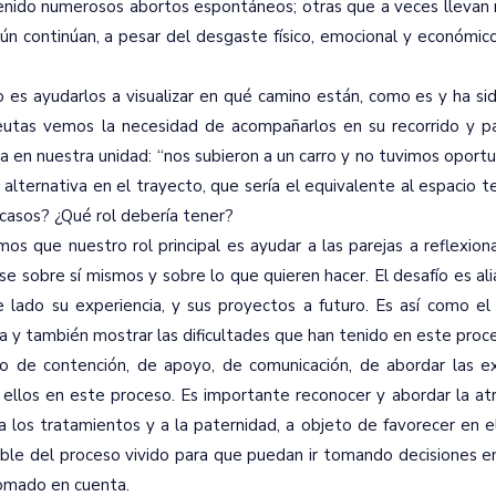
an tenido numerosos abortos espontáneos; otras que a veces lleva
ún continúan, a pesar del desgaste físico, emocional y económic
 es ayudarlos a visualizar en qué camino están, como es y ha si
peutas vemos la necesidad de acompañarlos en su recorrido y pa
a en nuestra unidad: “nos subieron a un carro y no tuvimos oport
alternativa en el trayecto, que sería el equivalente al espacio t
asos? ¿Qué rol debería tener?
s que nuestro rol principal es ayudar a las parejas a reflexion
 sobre sí mismos y sobre lo que quieren hacer. El desafío es ali
e lado su experiencia, y sus proyectos a futuro. Es así como el
ja y también mostrar las dificultades que han tenido en este proc
io de contención, de apoyo, de comunicación, de abordar las ex
e ellos en este proceso. Es importante reconocer y abordar la at
a los tratamientos y a la paternidad, a objeto de favorecer en 
ble del proceso vivido para que puedan ir tomando decisiones en
tomado en cuenta.