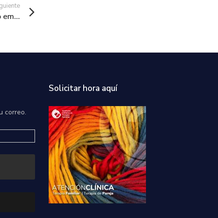
guiente
 em...
Solicitar hora aquí
u correo.