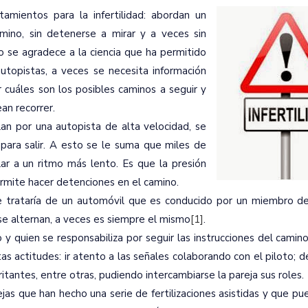
amientos para la infertilidad: abordan un
ino, sin detenerse a mirar y a veces sin
so se agradece a la ciencia que ha permitido
autopistas, a veces se necesita información
r cuáles son los posibles caminos a seguir y
an recorrer.
an por una autopista de alta velocidad, se
 para salir. A esto se le suma que miles de
lar a un ritmo más lento. Es que la presión
ermite hacer detenciones en el camino.
se trataría de un automóvil que es conducido por un miembro de 
se alternan, a veces es siempre el mismo
[1]
.
y quien se responsabiliza por seguir las instrucciones del camino
as actitudes: ir atento a las señales colaborando con el piloto; d
ritantes, entre otras, pudiendo intercambiarse la pareja sus roles.
as que han hecho una serie de fertilizaciones asistidas y que pu