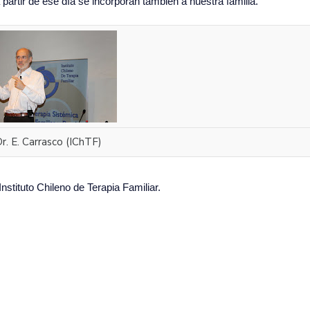
artir de ese día se incorporan también a nuestra familia.
r. E. Carrasco (IChTF)
tituto Chileno de Terapia Familiar.