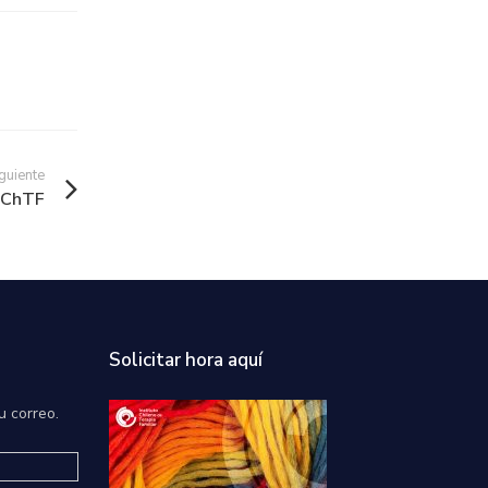
guiente
 IChTF
Solicitar hora aquí
u correo.