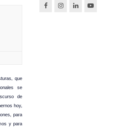
turas, que
cionales se
iscurso de
nernos hoy,
ones, para
mos y para