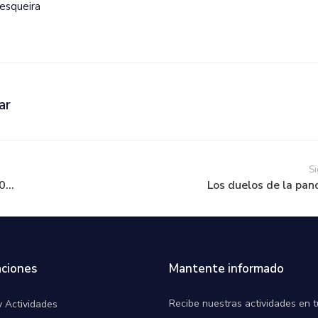
esqueira
ar
Si
...
Los duelos de la pa
ciones
Mantente informado
Recibe nuestras actividades en t
y Actividades