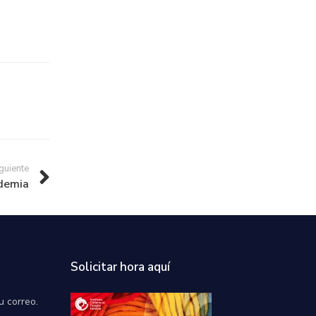
guiente
ndemia
Solicitar hora aquí
u correo.