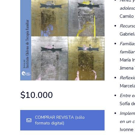
Niñez y 
adolesc
Camilo
Recurso
Gabriel
Familia
familiar
María I
Jimena 
Reflexi
Marcela
$
10.000
Entre e
Sofía d
Impleme
COMPRAR REVISTA (sólo
en un c
formato digital)
Ivonne 