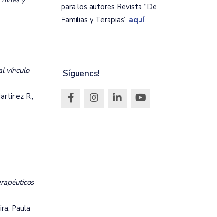
, niñas y
para los autores Revista “De
Familias y Terapias”
aquí
al vínculo
¡Síguenos!
artinez R.,
erapéuticos
ra, Paula