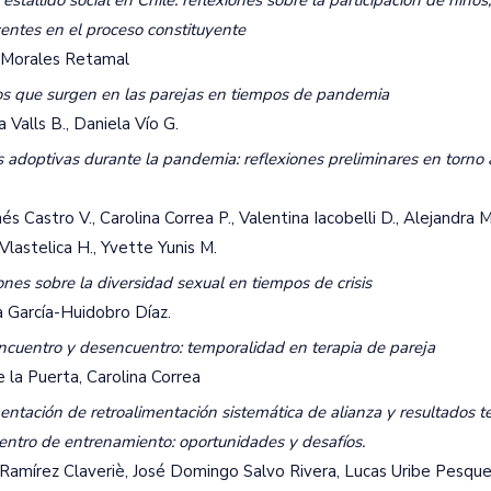
estallido social en Chile: reflexiones sobre la participación de niños
entes en el proceso constituyente
 Morales Retamal
s que surgen en las parejas en tiempos de pandemia
a Valls B., Daniela Vío G.
s adoptivas durante la pandemia: reflexiones preliminares en torno 
nés Castro V., Carolina Correa P., Valentina Iacobelli D., Alejandra M
Vlastelica H., Yvette Yunis M.
ones sobre la diversidad sexual en tiempos de crisis
 García-Huidobro Díaz.
ncuentro y desencuentro: temporalidad en terapia de pareja
e la Puerta, Carolina Correa
ntación de retroalimentación sistemática de alianza y resultados t
entro de entrenamiento: oportunidades y desafíos.
Ramírez Claveriè, José Domingo Salvo Rivera, Lucas Uribe Pesquei