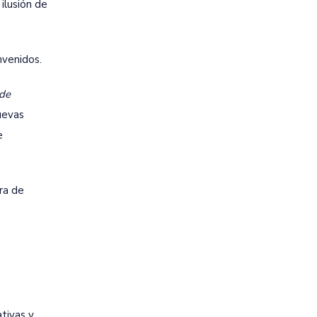
ilusión de
nvenidos.
 de
uevas
e
ra de
tivas y