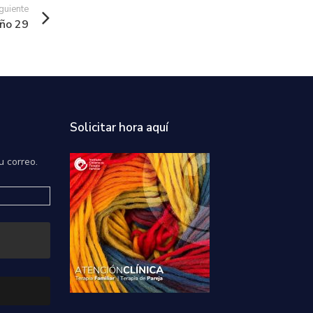
guiente
Año 29
Solicitar hora aquí
u correo.