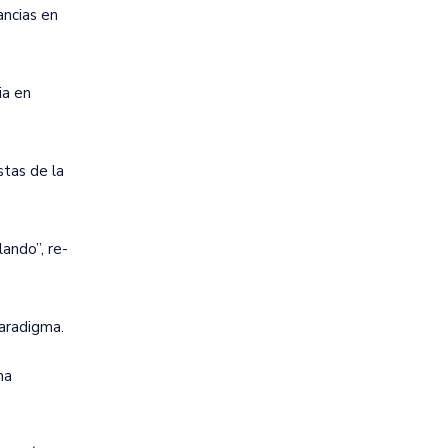
ancias en
ia en
stas de la
ando”, re-
aradigma.
na