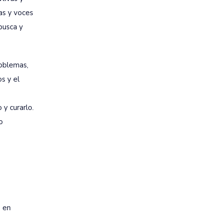
as y voces
busca y
roblemas,
s y el
 y curarlo.
o
s en