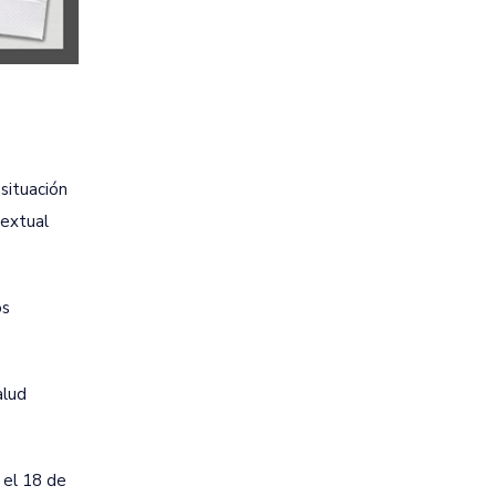
situación
textual
os
alud
 el 18 de