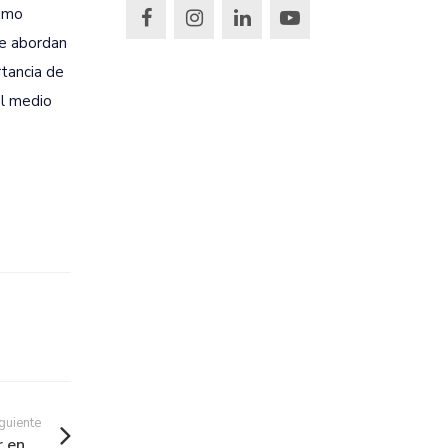
como
se abordan
rtancia de
el medio
guiente
en ...