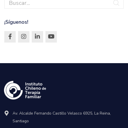
¡Síguenos!
Av. Alcalde Fernando Castillo Velasco 6925, La Reina,
Santiago