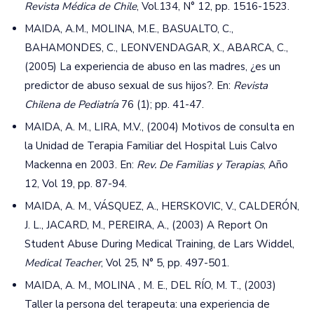
Revista Médica de Chile
, Vol.134, N° 12, pp. 1516-1523.
MAIDA, A.M., MOLINA, M.E., BASUALTO, C.,
BAHAMONDES, C., LEONVENDAGAR, X., ABARCA, C.,
(2005) La experiencia de abuso en las madres, ¿es un
predictor de abuso sexual de sus hijos?. En:
Revista
Chilena de Pediatría
76 (1); pp. 41-47.
MAIDA, A. M., LIRA, M.V., (2004) Motivos de consulta en
la Unidad de Terapia Familiar del Hospital Luis Calvo
Mackenna en 2003. En:
Rev.
De Familias y Terapias
, Año
12, Vol 19, pp. 87-94.
MAIDA, A. M., VÁSQUEZ, A., HERSKOVIC, V., CALDERÓN,
J. L., JACARD, M., PEREIRA, A., (2003) A Report On
Student Abuse During Medical Training, de Lars Widdel,
Medical Teacher
, Vol 25, N° 5, pp. 497-501.
MAIDA, A. M., MOLINA , M. E., DEL RÍO, M. T., (2003)
Taller la persona del terapeuta: una experiencia de