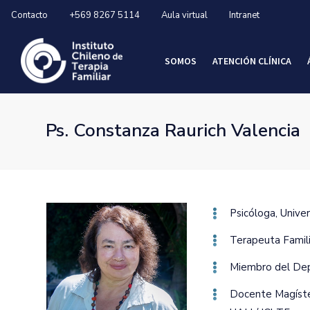
Contacto
+569 8267 5114
Aula virtual
Intranet
SOMOS
ATENCIÓN CLÍNICA
Ps. Constanza Raurich Valencia
Psicóloga‚ Univer
Terapeuta Famili
Miembro del Dep
Docente Magíster