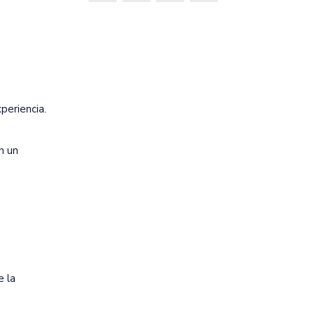
periencia.
n un
e la