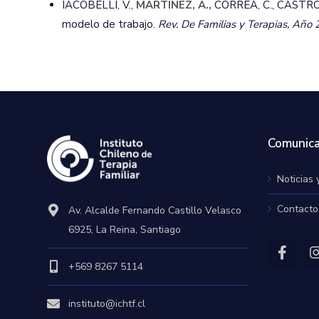
IACOBELLI, V.,
MARTÍNEZ, A.,
CORREA, C., CASTRO, M
modelo de trabajo.
Rev. De Familias y Terapias, Año 
Comunica
Noticias 
Contacto
Av. Alcalde Fernando Castillo Velasco
6925, La Reina, Santiago
+569 8267 5114
instituto@ichtf.cl