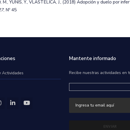
., YUNIS, Y., VLASTÉLICA, J., (2018) Adopción y duelo por infert
27
, Nº 45
ciones
Mantente informado
Recibe nuestras actividades en t
y Actividades