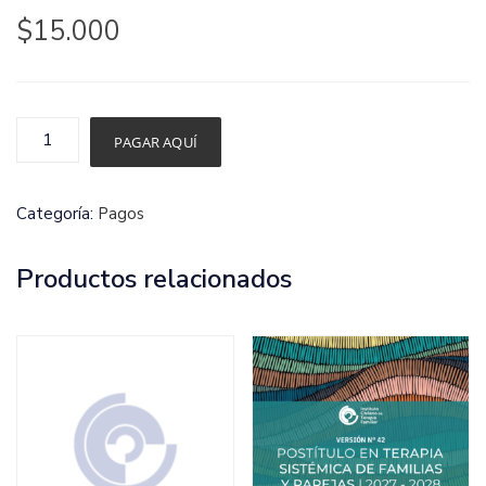
$
15.000
Adhesión
PAGAR AQUÍ
Aniversario
IChTF
Categoría:
Pagos
cantidad
Productos relacionados