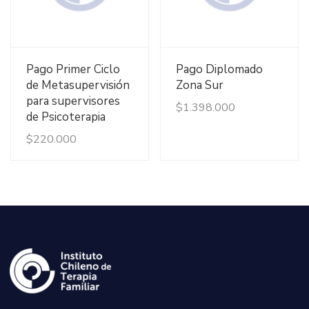
Ver Detalles
Ver Detalles
Pago Primer Ciclo
Pago Diplomado
de Metasupervisión
Zona Sur
para supervisores
$
1.398.000
de Psicoterapia
$
220.000