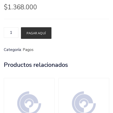
$
1.368.000
Pago
PAGAR AQUÍ
Diplomado
Zona
Categoría:
Pagos
Sur
s/m
Productos relacionados
cantidad