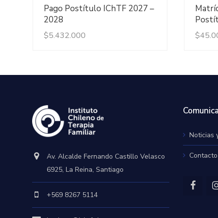
Ver Detalles
Pago Postítulo IChTF 2027 –
Matríc
2028
Postí
$
5.432.000
$
45.0
Comunica
Noticias 
Contacto
Av. Alcalde Fernando Castillo Velasco
6925, La Reina, Santiago
+569 8267 5114