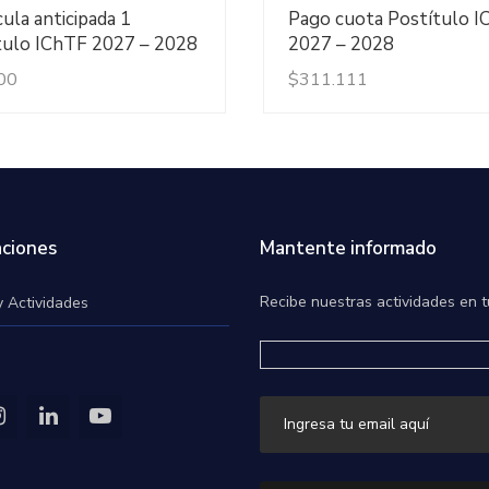
Ver Detalles
Ver Detalles
ula anticipada 1
Pago cuota Postítulo 
tulo IChTF 2027 – 2028
2027 – 2028
00
$
311.111
ciones
Mantente informado
Recibe nuestras actividades en t
y Actividades