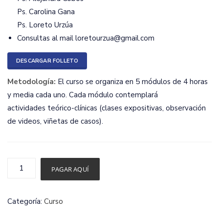
Ps. Carolina Gana
Ps. Loreto Urzúa
Consultas al mail loretourzua@gmail.com
DESCARGAR FOLLETO
Metodología:
El curso se organiza en 5 módulos de 4 horas
y media cada uno. Cada módulo contemplará
actividades teórico-clínicas (clases expositivas, observación
de videos, viñetas de casos).
Procesos
PAGAR AQUÍ
relacionales
en
Categoría:
Curso
Terapia
con