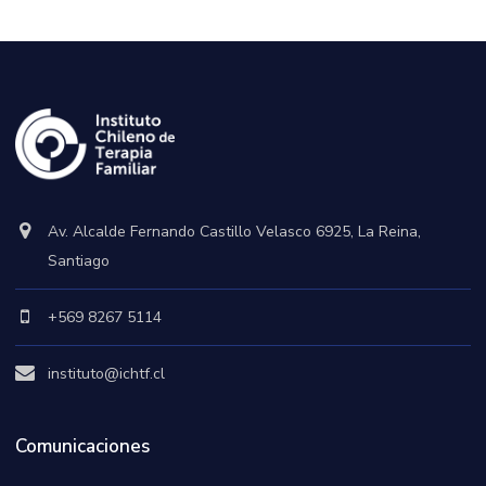
Parejas
y
Familias
Ensambladas
cantidad
Av. Alcalde Fernando Castillo Velasco 6925, La Reina,
Santiago
+569 8267 5114
instituto@ichtf.cl
Comunicaciones