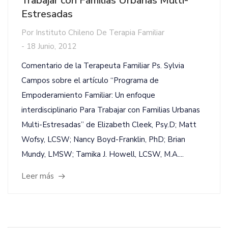
Trabajar con Familias Urbanas Multi-
Estresadas
Por
Instituto Chileno De Terapia Familiar
-
18 Junio, 2012
Comentario de la Terapeuta Familiar Ps. Sylvia
Campos sobre el artículo “Programa de
Empoderamiento Familiar: Un enfoque
interdisciplinario Para Trabajar con Familias Urbanas
Multi-Estresadas” de Elizabeth Cleek, Psy.D; Matt
Wofsy, LCSW; Nancy Boyd-Franklin, PhD; Brian
Mundy, LMSW; Tamika J. Howell, LCSW, M.A....
Leer más