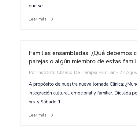
que se...
Leer más
Familias ensambladas: ¿Qué debemos con
parejas o algún miembro de estas famil
Por
Instituto Chileno De Terapia Familiar
-
22 Agos
A propósito de nuestra nueva Jornada Clínica: ¿Mu
integración cultural, emocional y familiar. Dictada 
hrs. y Sábado 1...
Leer más