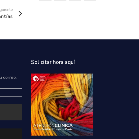
guiente
ntías
Solicitar hora aquí
u correo.