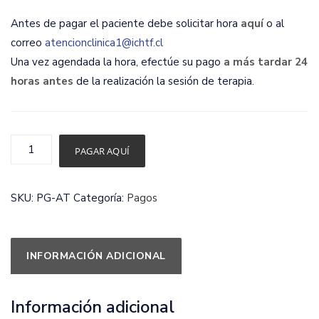
Antes de pagar el paciente debe solicitar hora
aquí
o al
correo
atencionclinica1@ichtf.cl
Una vez agendada la hora, efectúe su pago
a más tardar 24
horas antes
de la realización la sesión de terapia.
Pago
PAGAR AQUÍ
atención
clínica
SKU:
PG-AT
Categoría:
Pagos
cantidad
INFORMACIÓN ADICIONAL
Información adicional