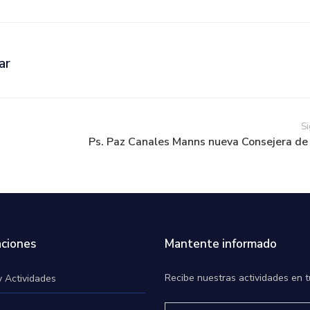
ar
Si
Ps. Paz Canales Manns nueva Consejera de l
ciones
Mantente informado
Recibe nuestras actividades en t
y Actividades