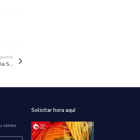
guiente
a S...
Solicitar hora aquí
u correo.