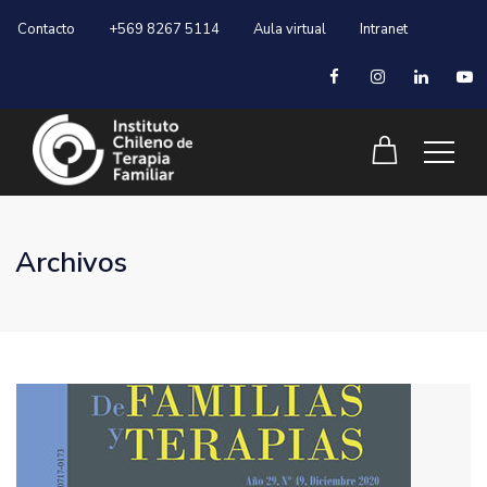
Contacto
+569 8267 5114
Aula virtual
Intranet
Archivos